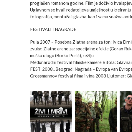
proglašen romanom godine. Film je doživio hvalspjeve
Uglavnom se hvali redateljeva umješnost u kreiranju s
fotografija, montaža i glazba, kao i sama snažna ant
FESTIVALI I NAGRADE
Pula 2007 – Posebna Zlatna arena za ton: Ivica Drnić,
zvuka; Zlatne arene za: specijalne efekte (Goran Ru
mušku ulogu (Borko Perić), režiju
Međunarodni festival filmske kamere Bitola: Glavna
FEST, 2008., Beograd: Nagrada – Evropa van Evrop
Grossmannov festival filma i vina 2008 Ljutomer: G