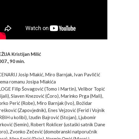
ŽIJA Kristijan Milić
07., 90 min.
ENARIJ Josip Mlakić, Miro Barnjak, Ivan Pavličić
rema romanu Josipa Mlakića
OGE Filip Šovagović (Tomo i Martin), Velibor Topić
ijali), Slaven Knezović (Ćoro), Marinko Prga (Mali),
rko Perić (Robe), Miro Barnjak (Ivo), Božidar
ešković (Zapovjednik), Enes Vejzović (Ferid i Vojnik
BiH u kolibi), Izudin Bajrović (Stojan), Ljubomir
rković (Semin), Robert Roklicer (ustaški satnik Dane
oro), Zvonko Zečević (domobranski natporučnik
ez), Nino Sorić (Pejo), Nermin Omić (Masni i