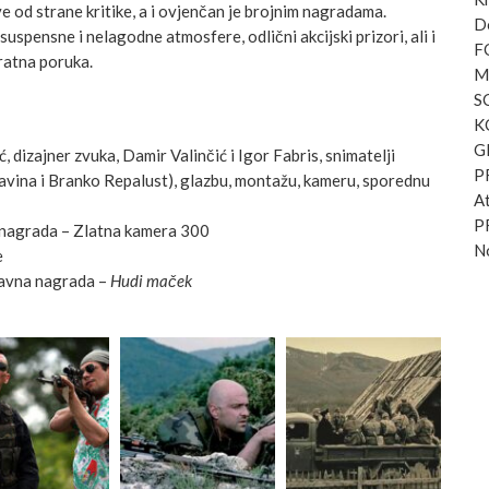
 od strane kritike, a i ovjenčan je brojnim nagradama.
D
uspensne i nelagodne atmosfere, odlični akcijski prizori, ali i
F
iratna poruka.
M
S
K
G
 dizajner zvuka, Damir Valinčić i Igor Fabris, snimatelji
P
kavina i Branko Repalust), glazbu, montažu, kameru, sporednu
At
P
 nagrada – Zlatna kamera 300
No
e
lavna nagrada –
Hudi maček