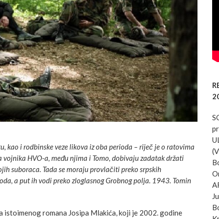
RE
20
SC
p
UL
u, kao i rodbinske veze likova iz oba perioda – riječ je o ratovima
(V
a vojnika HVO-a, među njima i Tomo, dobivaju zadatak držati
Bo
ojih suboraca. Tada se moraju provlačiti preko srpskih
Or
oda, a put ih vodi preko zloglasnog Grobnog polja. 1943. Tomin
AR
Ju
B
ja istoimenog romana Josipa Mlakića, koji je 2002. godine
Kn